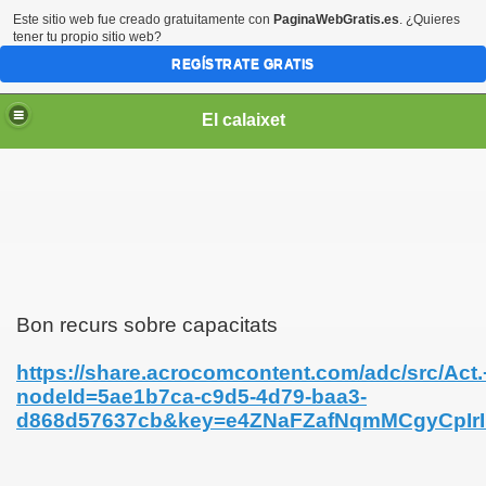
Este sitio web fue creado gratuitamente con
PaginaWebGratis.es
. ¿Quieres
tener tu propio sitio web?
REGÍSTRATE GRATIS
El calaixet
Bon recurs sobre capacitats
https://share.acrocomcontent.com/adc/src/Act
nodeId=5ae1b7ca-c9d5-4d79-baa3-
d868d57637cb&key=e4ZNaFZafNqmMCgyCp