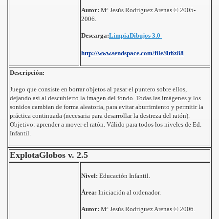
Autor:
Mª Jesús Rodríguez Arenas © 2005-
2006.
Descarga:
LimpiaDibujos 3.0
http://www.sendspace.com/file/0t6z88
Descripción:
ES
Juego que consiste en borrar objetos al pasar el puntero sobre ellos,
dejando así al descubierto la imagen del fondo. Todas las imágenes y los
sonidos cambian de forma aleatoria, para evitar aburrimiento y permitir la
práctica continuada (necesaria para desarrollar la destreza del ratón).
Objetivo: aprender a mover el ratón. Válido para todos los niveles de Ed.
Infantil.
ExplotaGlobos v. 2.5
Nivel:
Educación Infantil.
Área:
Iniciación al ordenador.
Autor:
Mª Jesús Rodríguez Arenas
©
2006.