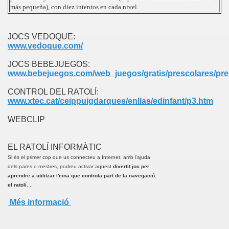
más pequeña), con diez intentos en cada nivel.
JOCS VEDOQUE:
www.vedoque.com/
JOCS BEBEJUEGOS:
www.bebejuegos.com/web_juegos/gratis/prescolares/pre
CONTROL DEL RATOLÍ:
www.xtec.cat/ceippuigdarques/enllas/edinfant/p3.htm
WEBCLIP
EL RATOLÍ INFORMÀTIC
Si és el primer cop que us connecteu a Internet, amb l'ajuda
dels pares o mestres, podreu activar aquest
divertit joc per
aprendre a utilitzar l'eina que controla part de la navegació:
el ratolí
....
Més informació