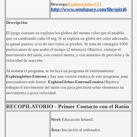
Descarga:
ExplotaGlobosV25
ES
http://www.sendspace.com/file/spixj6
Descripción:
El juego consiste en explotar los globos del mismo color que el modelo,
que va cambiando cada 10 seg. Si se explota un globo del color adecuado,
se ganan puntos; si es de otro color, se pierden. Se trata de conseguir 1000
puntos antes de que acabe el tiempo (2 minutos). Objetivo: trabajar el
movimiento del ratón, con control motriz, y con aumento de precisión y de
velocidad de reacción.
Al instalar el programa, se incluya un programa de entrenamiento:
Explotaglobos-Entrena
y hay una versión estática de este programa, para
procesadores más lentos:
ExplotaGlobos-EntrenaEstatico.
Objetivo:
OWERPOINT
trabajar el movimiento del ratón con poca precisión sobre elementos en
movimiento y poca velocidad.
SSE.
RECOPILATORIO - Primer Contacto con el Ratón
Nivel:
Educación Infantil.
Ó EN CASTELLÀ
Área:
Iniciación al ordenador.