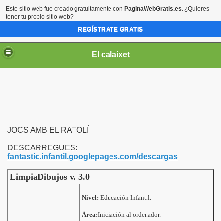
Este sitio web fue creado gratuitamente con
PaginaWebGratis.es
. ¿Quieres
tener tu propio sitio web?
REGÍSTRATE GRATIS
El calaixet
JOCS AMB EL RATOLÍ
DESCARREGUES:
fantastic.infantil.googlepages.com/descargas
LimpiaDibujos v. 3.0
Nivel:
Educación Infantil.
Área:
Iniciación al ordenador.