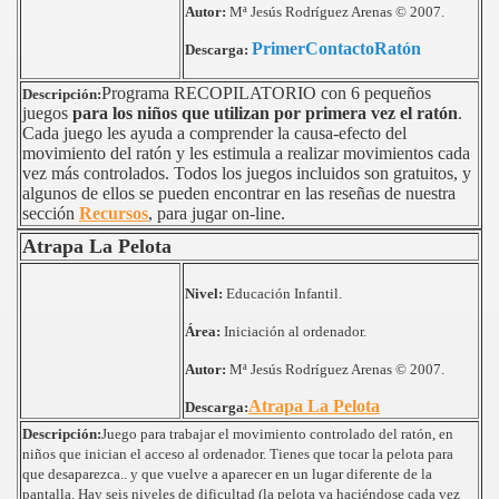
Autor:
Mª Jesús Rodríguez Arenas © 2007.
 I LLENGUA PENSANT EN LES NEE
PrimerContactoRatón
Descarga:
Programa RECOPILATORIO con 6 pequeños
Descripción:
juegos
para los niños que utilizan por primera vez el ratón
.
Cada juego les ayuda a comprender la causa-efecto del
movimiento del ratón y les estimula a realizar movimientos cada
vez más controlados. Todos los juegos incluidos son gratuitos, y
algunos de ellos se pueden encontrar en las reseñas de nuestra
sección
Recursos
, para jugar on-line.
Atrapa La Pelota
Nivel:
Educación Infantil.
Área:
Iniciación al ordenador.
Autor:
Mª Jesús Rodríguez Arenas
©
2007.
Atrapa La Pelota
Descarga:
Descripción:
Juego para trabajar el movimiento controlado del ratón, en
niños que inician el acceso al ordenador. Tienes que tocar la pelota para
que desaparezca.. y que vuelve a aparecer en un lugar diferente de la
pantalla. Hay seis niveles de dificultad (la pelota va haciéndose cada vez