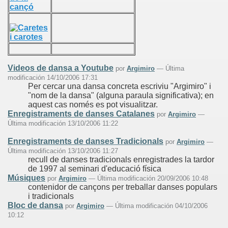
cançó
ES
Videos de dansa a Youtube
por
Argimiro
— Última
modificación 14/10/2006 17:31
Per cercar una dansa concreta escriviu "Argimiro" i
"nom de la dansa" (alguna paraula significativa); en
aquest cas només es pot visualitzar.
Enregistraments de danses Catalanes
por
Argimiro
—
Última modificación 13/10/2006 11:22
OWERPOINT
Enregistraments de danses Tradicionals
por
Argimiro
—
Última modificación 13/10/2006 11:27
recull de danses tradicionals enregistrades la tardor
SSE.
de 1997 al seminari d'educació física
Músiques
por
Argimiro
— Última modificación 20/09/2006 10:48
contenidor de cançons per treballar danses populars
i tradicionals
Ó EN CASTELLÀ
Bloc de dansa
por
Argimiro
— Última modificación 04/10/2006
10:12