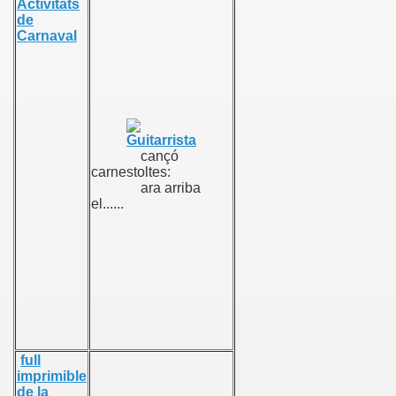
ES
cançó
carnestoltes:
ara arriba
el......
full
imprimible
de la